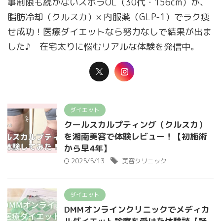
事制限も続かないズボラOL（30代・156cm）が、
脂肪冷却（クルスカ）× 内服薬（GLP-1）でラク痩
せ成功！医療ダイエットなら努力なしで結果が出ま
した♪ 在宅太りに悩むリアルな体験を発信中。
ダイエット
クールスカルプティング（クルスカ）
を湘南美容で体験レビュー！【初施術
から早4年】
2025/5/13
美容クリニック
ダイエット
DMMオンラインクリニックでメディカ